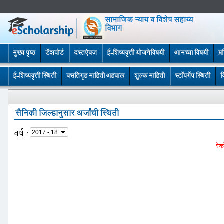
सामाजिक न्याय व विशेष सहाय्य
विभाग
मुख्य पृष्ठ
डॅशबोर्ड
दस्तऐवज
ई-शिष्यवृत्ती योजनेविषयी
आमच्या विषयी
प्
ई-शिष्यवृत्ती स्थिती
वसतिगृह माहिती अहवाल
शुल्क माहिती
स्टॉपगॅप स्थिती
व
सैनिकी जिल्हानुसार अर्जांची स्थिती
वर्ष
:
रेक