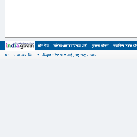
होम पेज
संकेतस्थळ वापराच्या अटी
गुप्तता धोरण
स्वामित्व हक्क ध
हे समाज कल्याण विभागाचे अधिकृत संकेतस्थळ आहे, महाराष्ट्र सरकार