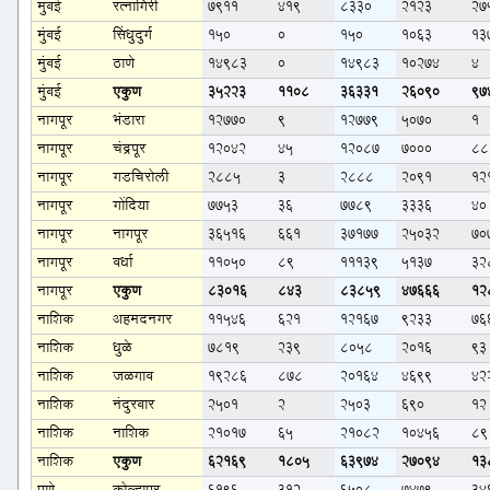
मुंबई
रत्नागिरी
7911
419
8330
2123
27
मुंबई
सिंधुदुर्ग
150
0
150
1063
13
मुंबई
ठाणे
14983
0
14983
10274
4
मुंबई
एकुण
35223
1108
36331
26090
97
नागपूर
भंडारा
12770
9
12779
5070
1
नागपूर
चंद्रपूर
12042
45
12087
7000
88
नागपूर
गडचिरोली
2885
3
2888
2091
12
नागपूर
गोंदिया
7753
36
7789
3336
40
नागपूर
नागपूर
36516
661
37177
25032
70
नागपूर
वर्धा
11050
89
11139
5137
32
नागपूर
एकुण
83016
843
83859
47666
12
नाशिक
अहमदनगर
11546
621
12167
9233
76
नाशिक
धुळे
7819
239
8058
2016
93
नाशिक
जळगाव
19286
878
20164
4699
42
नाशिक
नंदुरबार
2501
2
2503
690
12
नाशिक
नाशिक
21017
65
21082
10456
89
नाशिक
एकुण
62169
1805
63974
27094
13