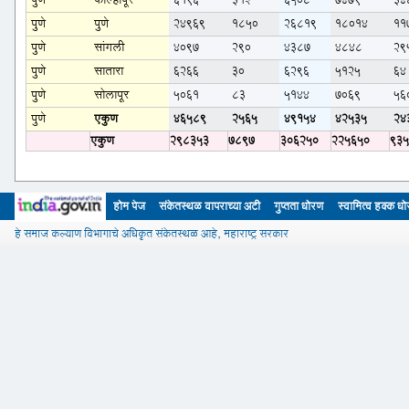
पुणे
कोल्हापूर
6196
312
6508
7479
34
पुणे
पुणे
24969
1850
26819
18014
11
पुणे
सांगली
4097
290
4387
4848
29
पुणे
सातारा
6266
30
6296
5125
64
पुणे
सोलापूर
5061
83
5144
7069
56
पुणे
एकुण
46589
2565
49154
42535
24
एकुण
298353
7897
306250
225650
93
होम पेज
संकेतस्थळ वापराच्या अटी
गुप्तता धोरण
स्वामित्व हक्क ध
हे समाज कल्याण विभागाचे अधिकृत संकेतस्थळ आहे, महाराष्ट्र सरकार