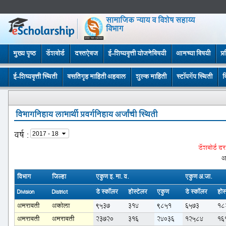
सामाजिक न्याय व विशेष सहाय्य
विभाग
मुख्य पृष्ठ
डॅशबोर्ड
दस्तऐवज
ई-शिष्यवृत्ती योजनेविषयी
आमच्या विषयी
प्
ई-शिष्यवृत्ती स्थिती
वसतिगृह माहिती अहवाल
शुल्क माहिती
स्टॉपगॅप स्थिती
व
विभागनिहाय लाभार्थी प्रवर्गनिहाय अर्जांची स्थिती
वर्ष
:
डॅशबोर्ड द
अ
विभाग
जिल्हा
एकुण इ. मा. व.
एकुण अ.जा.
Division
District
डे स्कॉलर
होस्टेलर
एकुण
डे स्कॉलर
होस
अमरावती
अकोला
9537
314
9851
6573
18
अमरावती
अमरावती
23720
316
24036
12584
16