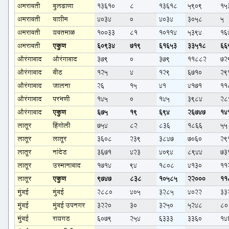
अमरावती
बुलढाणा
13610
8
13618
5909
15
अमरावती
वाशीम
4034
0
4034
3058
5
अमरावती
यवतमाळ
10033
81
10114
5394
16
अमरावती
एकुण
60934
719
61653
33518
66
औरंगाबाद
औरंगाबाद
379
0
379
11882
72
औरंगाबाद
बीड
125
4
129
6710
29
औरंगाबाद
जालना
26
15
41
4171
11
औरंगाबाद
परभणी
145
0
145
3984
28
औरंगाबाद
एकुण
675
19
694
26747
14
लातूर
हिंगोली
754
82
836
1866
55
लातूर
लातूर
3608
239
3847
7060
29
लातूर
नांदेड
3671
423
4094
8944
73
लातूर
उस्मानाबाद
1714
94
1808
4130
11
लातूर
एकुण
9747
838
10585
22000
11
मुंबई
मुंबई
2880
405
3285
4022
33
मुंबई
मुंबई उपनगर
3220
30
3250
5248
80
मुंबई
रायगड
6079
254
6333
3360
14