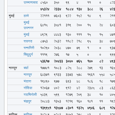
उस्मानाबाद
8560
350
99
4
11
0
82
45324
2334
1884
134
388
26
42
मुंबई
ठाणे
22111
7603
922
152
14
9
21
मुंबई
6415
3541
319
200
15
24
60
उपनगर
मुंबई
4929
4443
130
111
15
15
47
रायगड
8753
2532
1182
218
95
34
70
रत्नागिरी
10290
2038
470
79
1
0
93
सिंधुदुर्ग
1119
276
17
5
0
0
99
53617
20433
3040
765
140
82
49
नागपूर
वर्धा
17741
1083
825
288
279
13
16
नागपूर
64371
9133
3373
578
1961
554
58
भंडारा
19490
977
693
48
186
18
17
गोंदिया
12067
402
912
42
2345
83
86
गडचिरोली
5439
599
1279
209
34
10
40
चंद्रपूर
20843
1353
1219
160
141
11
19
139951
13547
8301
1325
4946
689
12
नाशिक
नाशिक
34289
5286
1453
278
43
6
32