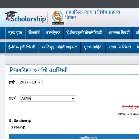
सामाजिक न्याय व विशेष सहाय्य
विभाग
मुख्य पृष्ठ
डॅशबोर्ड
दस्तऐवज
ई-शिष्यवृत्ती योजनेविषयी
आमच्या विषयी
प्
ई-शिष्यवृत्ती स्थिती
वसतिगृह माहिती अहवाल
शुल्क माहिती
स्टॉपगॅप स्थिती
व
विभागनिहाय अर्जांची सद्यस्थिती
वर्ष
:
प्रवर्ग
:
डॅशबोर्ड द
अद्ययावत केले
S : Scholarship
F: Freeship
महाविद्यालय