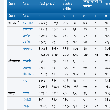
जिल्हा पातळी वर
विभाग
जिल्हा
नोंदणीकृत अर्ज
पातळी वर
मान्
प्रलंबित
प्रलंबित
विभाग
जिल्हा
S
F
S
F
S
F
S
अमरावती
यवतमाळ
20293
1890
466
39
73
1
19
बुलढाणा
21703
1642
860
59
13
2
20
अकोला
18099
1185
484
24
62
6
17
वाशीम
8989
293
319
14
64
1
85
अमरावती
38943
3569
1131
477
67
0
37
108027
8579
3260
613
279
10
10
औरंगाबाद
परभणी
4564
126
161
6
0
0
43
जालना
4266
105
227
9
50
0
38
औरंगाबाद
12569
715
326
182
0
0
11
बीड
7194
139
501
14
0
0
65
28593
1085
1215
211
50
0
26
लातूर
नांदेड
18201
1112
510
65
39
6
17
हिंगोली
3720
137
237
8
7
0
33
लातूर
14843
735
1038
57
331
20
13