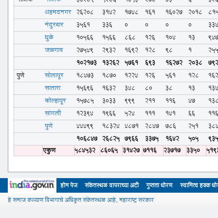
अहमदनगर
26208
3142
1748
161
16027
2018
81
नंदुरबार
3561
336
0
0
0
0
33
धुळे
10566
1566
868
126
104
13
94
जळगाव
27549
2932
1692
128
98
1
25
102173
13262
5761
693
16272
2038
79
पुणे
सोलापूर
18473
1870
1224
126
561
128
16
सातारा
15696
1632
348
80
38
13
13
कोल्हापूर
15785
3033
999
211
116
47
13
सांगली
12394
1966
524
111
141
66
11
पुणे
44499
18324
4871
2847
786
251
38
106847
26825
7966
3375
1642
505
93
एकुण
584532
86065
31427
7116
23717
3350
519
होम पेज
संकेतस्थळ वापराच्या अटी
गुप्तता धोरण
स्वामित्व हक्क ध
हे समाज कल्याण विभागाचे अधिकृत संकेतस्थळ आहे, महाराष्ट्र सरकार