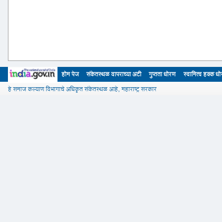
होम पेज
संकेतस्थळ वापराच्या अटी
गुप्तता धोरण
स्वामित्व हक्क ध
हे समाज कल्याण विभागाचे अधिकृत संकेतस्थळ आहे, महाराष्ट्र सरकार