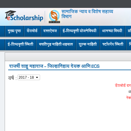
सामाजिक न्याय व विशेष सहाय्य
विभाग
मुख्य पृष्ठ
डॅशबोर्ड
दस्तऐवज
ई-शिष्यवृत्ती योजनेविषयी
आमच्या विषयी
प्
ई-शिष्यवृत्ती स्थिती
वसतिगृह माहिती अहवाल
शुल्क माहिती
स्टॉपगॅप स्थिती
व
राजर्षी शाहू महाराज - जिल्हानिहाय देयक आणि ECS
वर्ष
:
डॅशबोर्ड द
अ
रेक