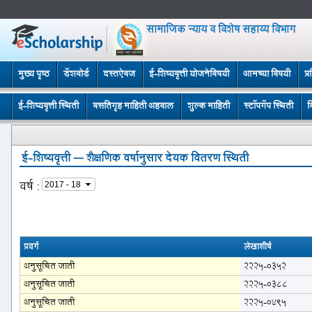
सामाजिक न्याय व विशेष सहाय्य विभाग
मुख्य पृष्ठ
डॅशबोर्ड
दस्तऐवज
ई-शिष्यवृत्ती योजनेविषयी
आमच्या विषयी
प्
ई-शिष्यवृत्ती स्थिती
वसतिगृह माहिती अहवाल
शुल्क माहिती
स्टॉपगॅप स्थिती
व
ई-शिष्यवृत्ती – शैक्षणिक वर्षानुसार देयक वितरण स्थिती
वर्ष
:
प्रवर्ग
लेखाशीर्ष
अनुसूचित जाती
2225-0352
अनुसूचित जाती
2225-0388
अनुसूचित जाती
2225-0495