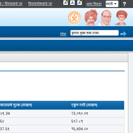
डे / विषयाकडे जा
दिशादर्शकाकडे जा
भाषा निवडा
शोधा
द्यालयाचे शुल्क (लाखात)
एकूण राशी (लाखात)
849.37
23,090.09
.64
652.89
932.69
16,737.40