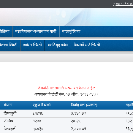
मुख्य माहितीक
रतिक्रिया
महाविद्यालय अभ्यासक्रम यादी
मदतपुस्तिका
ितरण स्थिती
आधार स्थिती
वसतिगृह प्रवेश
विद्यार्थी अर्ज स्थिती
डॅशबोर्ड दर तासाने अद्ययावत केला जाईल
अद्ययावत केलेली वेळ:
07-ऑग.-2026 04:11
योजना
एकूण विद्यार्थी
निर्वाह भत्ता (लाखात)
महावि
शिष्यवृत्ती
61416
3,240.72
19,
फ्रीशिप
1244
20.25
632
शिष्यवृत्ती
58034
2,804.71
13,