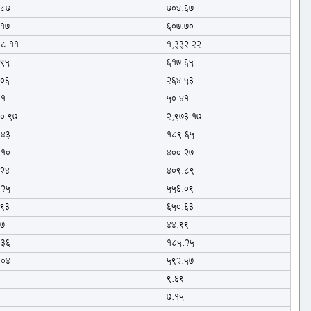
.87
704.67
.17
607.70
88.11
1,332.22
.95
617.65
.06
264.53
61
50.41
10.97
2,973.17
.43
189.65
.10
400.27
.24
409.89
.25
556.09
.93
650.63
17
44.99
.36
185.25
.04
592.57
0
9.69
6
7.15