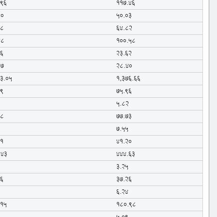
.96
117.46
30
50.03
78
64.82
48
100.58
16
23.62
87
28.40
23.05
1,376.66
99
75.96
9
5.82
38
77.73
5
7.55
11
41.20
.43
444.63
1
3.25
96
37.26
0
6.24
.15
180.98