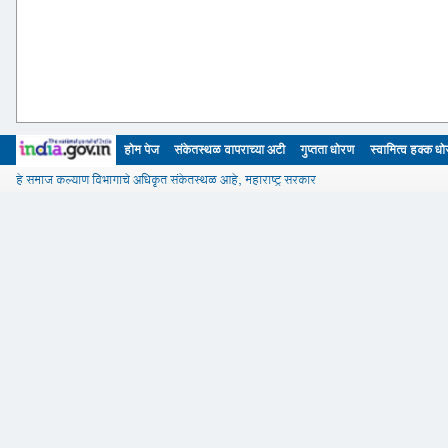
होम पेज
संकेतस्थळ वापराच्या अटी
गुप्तता धोरण
स्वामित्व हक्क ध
हे समाज कल्याण विभागाचे अधिकृत संकेतस्थळ आहे, महाराष्ट्र सरकार