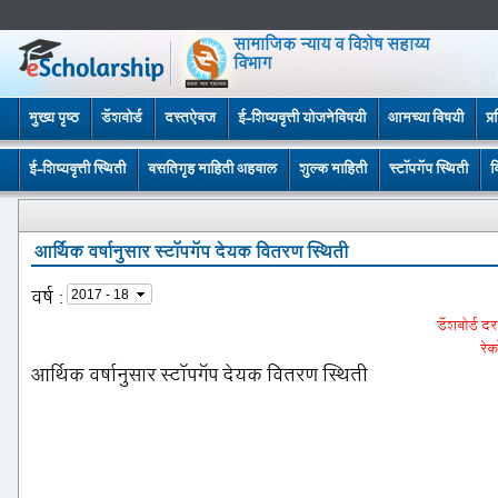
सामाजिक न्याय व विशेष सहाय्य
विभाग
मुख्य पृष्ठ
डॅशबोर्ड
दस्तऐवज
ई-शिष्यवृत्ती योजनेविषयी
आमच्या विषयी
प्
ई-शिष्यवृत्ती स्थिती
वसतिगृह माहिती अहवाल
शुल्क माहिती
स्टॉपगॅप स्थिती
व
आर्थिक वर्षानुसार स्टॉपगॅप देयक वितरण स्थिती
वर्ष
:
डॅशबोर्ड द
रेक
आर्थिक वर्षानुसार स्टॉपगॅप देयक वितरण स्थिती