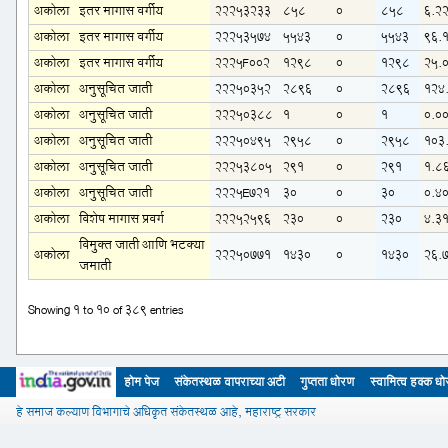
अकोला
इतर मागास वर्गीय
22253233
858
0
858
6.2
अकोला
इतर मागास वर्गीय
22253574
5543
0
5543
96.
अकोला
इतर मागास वर्गीय
2225F002
1298
0
1298
25.
अकोला
अनुसूचित जाती
22250352
2896
0
2896
124
अकोला
अनुसूचित जाती
22250388
1
0
1
0.0
अकोला
अनुसूचित जाती
22250495
2958
0
2958
103
अकोला
अनुसूचित जाती
22253805
291
0
291
1.8
अकोला
अनुसूचित जाती
2225E721
30
0
30
0.4
अकोला
विशेष मागास प्रवर्ग
22252596
230
0
230
4.3
विमुक्त जाती आणि भटक्या
अकोला
22250771
1430
0
1430
26.
जमाती
Showing 1 to 10 of 389 entries
होम पेज
संकेतस्थळ वापराच्या अटी
गुप्तता धोरण
स्वामित्व हक्क ध
हे समाज कल्याण विभागाचे अधिकृत संकेतस्थळ आहे, महाराष्ट्र सरकार