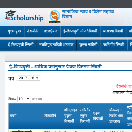
सामाजिक न्याय व विशेष सहाय्य
विभाग
मुख्य पृष्ठ
डॅशबोर्ड
दस्तऐवज
ई-शिष्यवृत्ती योजनेविषयी
आमच्या विषयी
प्
ई-शिष्यवृत्ती स्थिती
वसतिगृह माहिती अहवाल
शुल्क माहिती
स्टॉपगॅप स्थिती
व
ई-शिष्यवृत्ती - आर्थिक वर्षानुसार देयक वितरण स्थिती
वर्ष
:
डॅशबोर्ड द
अद्ययावत केले
Show
entries
स्टॉ
ऑनलाइन
स्टॉपगॅप
ऑनलाइन
एकूण
निर्
प्रवर्ग
लेखाशीर्ष
एकूण
एकूण
निर्वाह भत्ता
विद्यार्थी
भत्त
विद्यार्थी
विद्यार्थी
(लाखात)
(ला